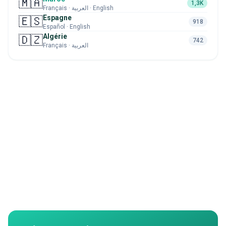
🇲🇦
1,3K
Français · العربية · English
Espagne
🇪🇸
918
Español · English
Algérie
🇩🇿
742
Français · العربية