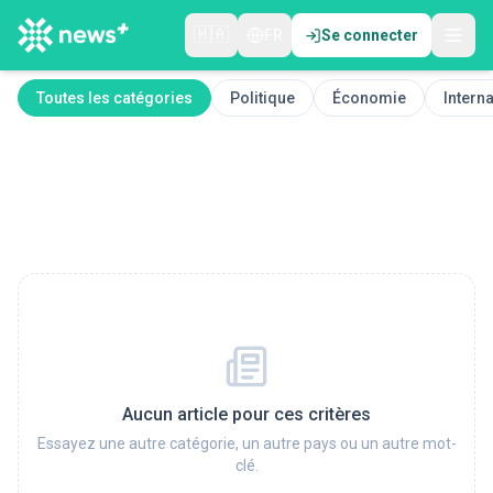
🇲🇦
FR
Se connecter
Toutes les catégories
Politique
Économie
Interna
Aucun article pour ces critères
Essayez une autre catégorie, un autre pays ou un autre mot-
clé.