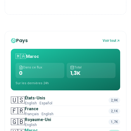
Pays
Voir tout
🇲🇦
Maroc
Dans ce flux
Total
0
1,3K
Sur les dernières 24h
États-Unis
🇺🇸
2,9K
English · Español
France
🇫🇷
2,1K
Français · English
Royaume-Uni
🇬🇧
1,7K
English
Maroc