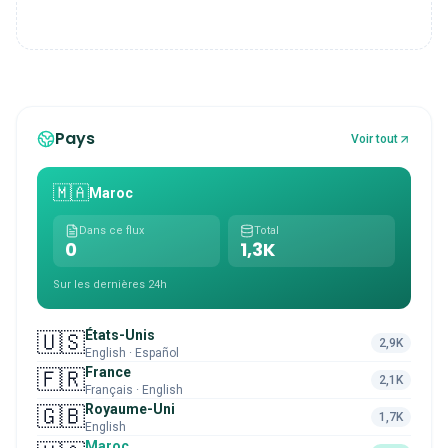
Pays
Voir tout
🇲🇦
Maroc
Dans ce flux
Total
0
1,3K
Sur les dernières 24h
États-Unis
🇺🇸
2,9K
English · Español
France
🇫🇷
2,1K
Français · English
Royaume-Uni
🇬🇧
1,7K
English
Maroc