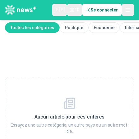
🇲🇦
FR
Se connecter
Toutes les catégories
Politique
Économie
Interna
Aucun article pour ces critères
Essayez une autre catégorie, un autre pays ou un autre mot-
clé.