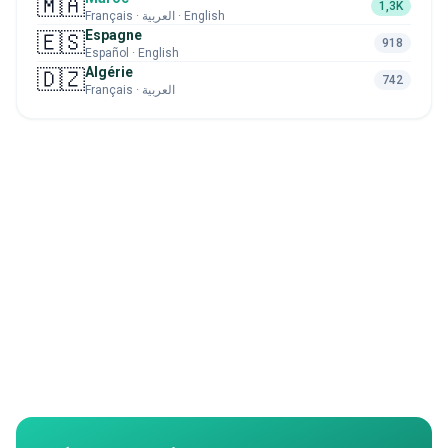
🇲🇦
1,3K
Français · العربية · English
Espagne
🇪🇸
918
Español · English
Algérie
🇩🇿
742
Français · العربية