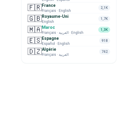
France
🇫🇷
2,1K
Français · English
Royaume-Uni
🇬🇧
1,7K
English
Maroc
🇲🇦
1,3K
Français · العربية · English
Espagne
🇪🇸
918
Español · English
Algérie
🇩🇿
742
Français · العربية