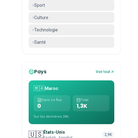
Sport
Culture
Technologie
Santé
Pays
Voir tout
🇲🇦
Maroc
Dans ce flux
Total
0
1,3K
Sur les dernières 24h
États-Unis
🇺🇸
2,9K
English · Español