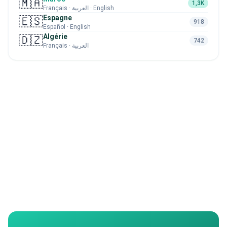
🇲🇦
1,3K
Français · العربية · English
Espagne
🇪🇸
918
Español · English
Algérie
🇩🇿
742
Français · العربية