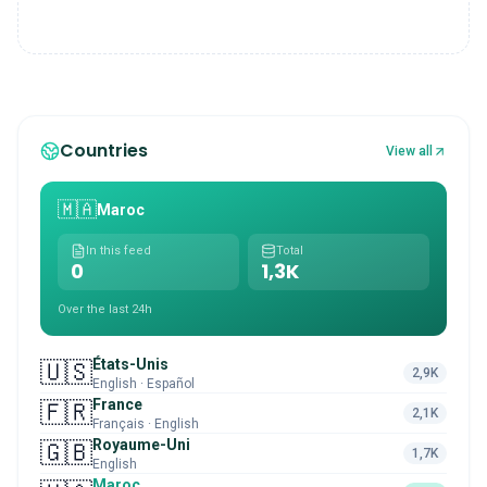
Countries
View all
🇲🇦
Maroc
In this feed
Total
0
1,3K
Over the last 24h
États-Unis
🇺🇸
2,9K
English · Español
France
🇫🇷
2,1K
Français · English
Royaume-Uni
🇬🇧
1,7K
English
Maroc