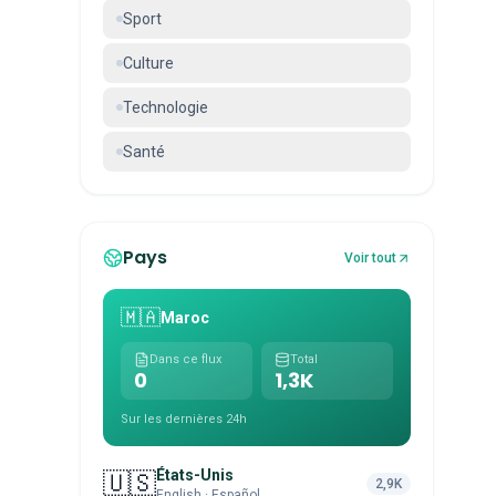
Sport
Culture
Technologie
Santé
Pays
Voir tout
🇲🇦
Maroc
Dans ce flux
Total
0
1,3K
Sur les dernières 24h
États-Unis
🇺🇸
2,9K
English · Español