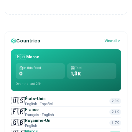
Countries
View all
🇲🇦
Maroc
In this feed
Total
0
1,3K
Over the last 24h
États-Unis
🇺🇸
2,9K
English · Español
France
🇫🇷
2,1K
Français · English
Royaume-Uni
🇬🇧
1,7K
English
Maroc