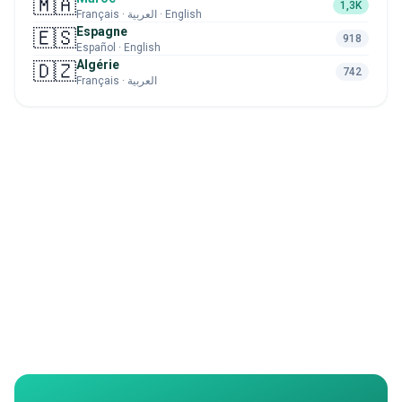
🇲🇦
1,3K
Français · العربية · English
Espagne
🇪🇸
918
Español · English
Algérie
🇩🇿
742
Français · العربية