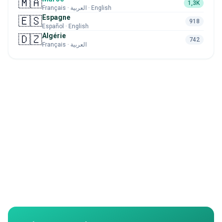
🇲🇦
1,3K
Français · العربية · English
Espagne
🇪🇸
918
Español · English
Algérie
🇩🇿
742
Français · العربية