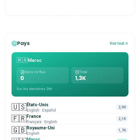
Pays
Voir tout
🇲🇦
Maroc
Dans ce flux
Total
0
1,3K
Sur les dernières 24h
États-Unis
🇺🇸
2,9K
English · Español
France
🇫🇷
2,1K
Français · English
Royaume-Uni
🇬🇧
1,7K
English
Maroc