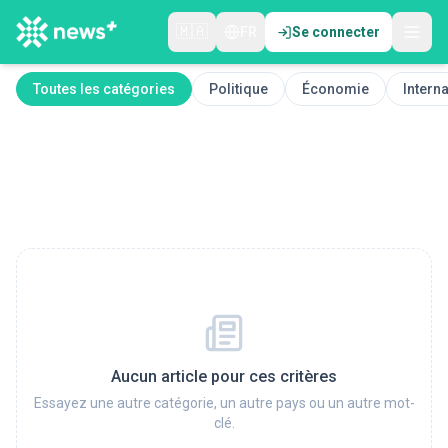
🇲🇦
FR
Se connecter
Toutes les catégories
Politique
Économie
Interna
Aucun article pour ces critères
Essayez une autre catégorie, un autre pays ou un autre mot-
clé.