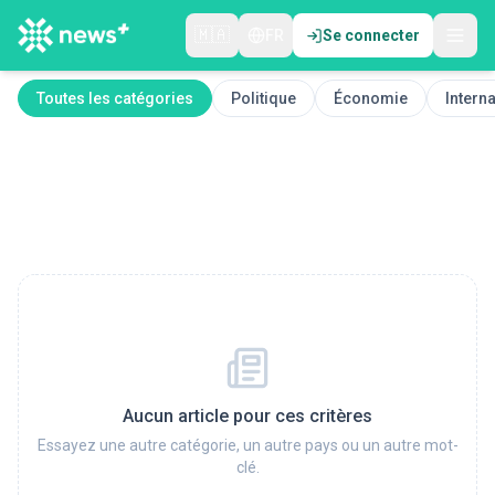
🇲🇦
FR
Se connecter
Toutes les catégories
Politique
Économie
Interna
Aucun article pour ces critères
Essayez une autre catégorie, un autre pays ou un autre mot-
clé.