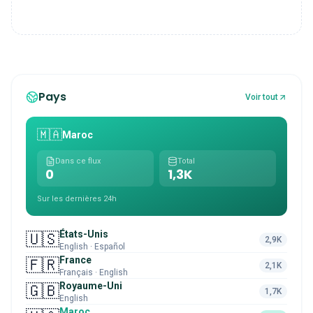
Pays
Voir tout
🇲🇦
Maroc
Dans ce flux
Total
0
1,3K
Sur les dernières 24h
États-Unis
🇺🇸
2,9K
English · Español
France
🇫🇷
2,1K
Français · English
Royaume-Uni
🇬🇧
1,7K
English
Maroc