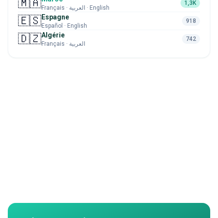
🇲🇦
1,3K
Français · العربية · English
Espagne
🇪🇸
918
Español · English
Algérie
🇩🇿
742
Français · العربية