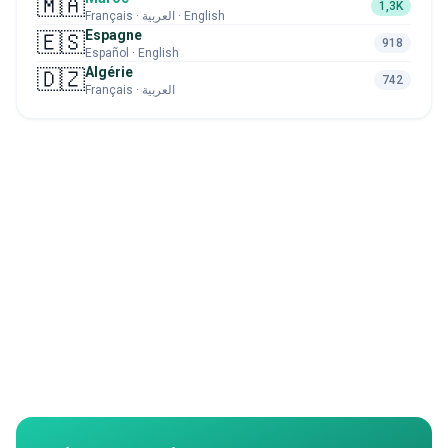
🇲🇦
1,3K
Français · العربية · English
Espagne
🇪🇸
918
Español · English
Algérie
🇩🇿
742
Français · العربية