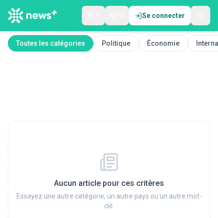
🇲🇦
FR
Se connecter
Toutes les catégories
Politique
Économie
Interna
Aucun article pour ces critères
Essayez une autre catégorie, un autre pays ou un autre mot-
clé.