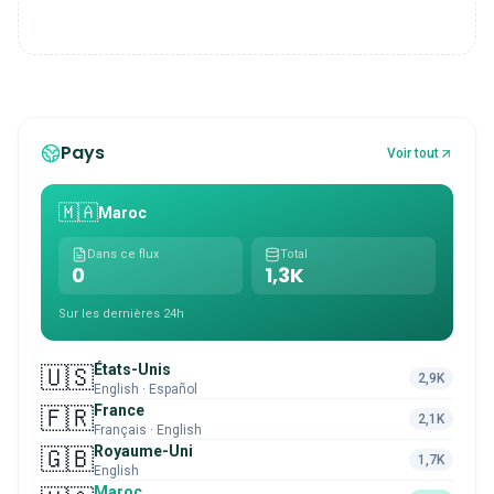
Pays
Voir tout
🇲🇦
Maroc
Dans ce flux
Total
0
1,3K
Sur les dernières 24h
États-Unis
🇺🇸
2,9K
English · Español
France
🇫🇷
2,1K
Français · English
Royaume-Uni
🇬🇧
1,7K
English
Maroc