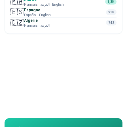
🇲🇦
1,3K
Français · العربية · English
Espagne
🇪🇸
918
Español · English
Algérie
🇩🇿
742
Français · العربية