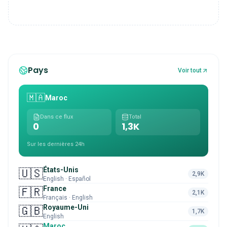
Pays
Voir tout
🇲🇦
Maroc
Dans ce flux
Total
0
1,3K
Sur les dernières 24h
États-Unis
🇺🇸
2,9K
English · Español
France
🇫🇷
2,1K
Français · English
Royaume-Uni
🇬🇧
1,7K
English
Maroc