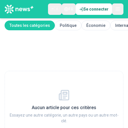
🇲🇦
FR
Se connecter
Toutes les catégories
Politique
Économie
Interna
Aucun article pour ces critères
Essayez une autre catégorie, un autre pays ou un autre mot-
clé.