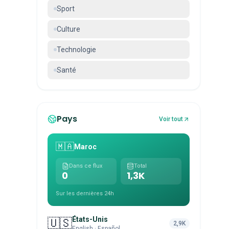
Sport
Culture
Technologie
Santé
Pays
Voir tout
🇲🇦
Maroc
Dans ce flux
Total
0
1,3K
Sur les dernières 24h
États-Unis
🇺🇸
2,9K
English · Español