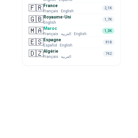
France
🇫🇷
2,1K
Français · English
Royaume-Uni
🇬🇧
1,7K
English
Maroc
🇲🇦
1,3K
Français · العربية · English
Espagne
🇪🇸
918
Español · English
Algérie
🇩🇿
742
Français · العربية