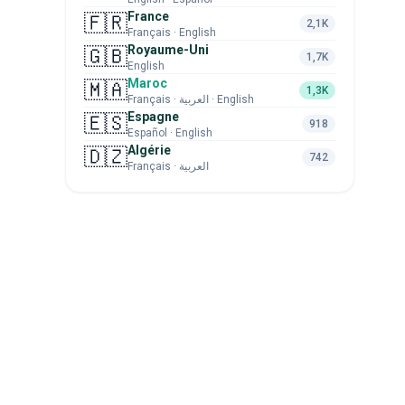
France
🇫🇷
2,1K
Français · English
Royaume-Uni
🇬🇧
1,7K
English
Maroc
🇲🇦
1,3K
Français · العربية · English
Espagne
🇪🇸
918
Español · English
Algérie
🇩🇿
742
Français · العربية