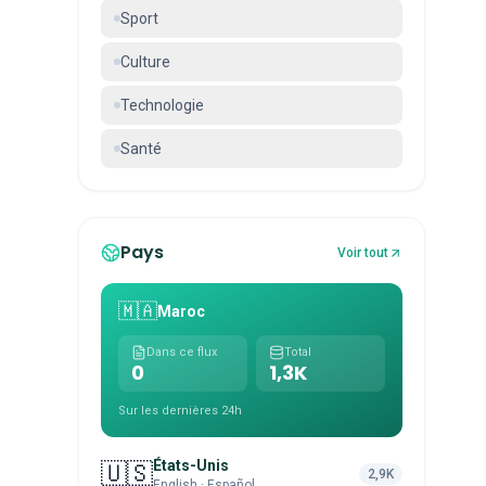
Sport
Culture
Technologie
Santé
Pays
Voir tout
🇲🇦
Maroc
Dans ce flux
Total
0
1,3K
Sur les dernières 24h
États-Unis
🇺🇸
2,9K
English · Español