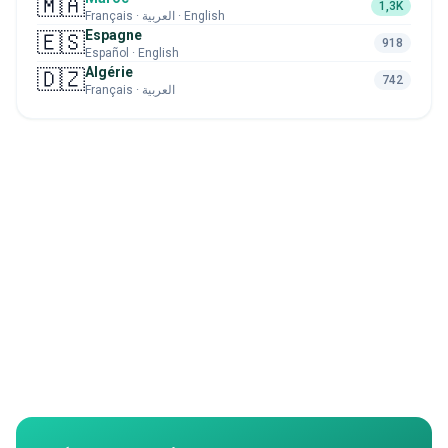
🇲🇦
1,3K
Français · العربية · English
Espagne
🇪🇸
918
Español · English
Algérie
🇩🇿
742
Français · العربية