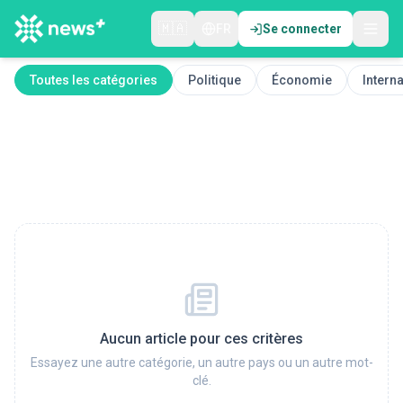
🇲🇦
FR
Se connecter
Toutes les catégories
Politique
Économie
Interna
Aucun article pour ces critères
Essayez une autre catégorie, un autre pays ou un autre mot-
clé.