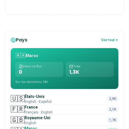
Pays
Voir tout
🇲🇦
Maroc
Dans ce flux
Total
0
1,3K
Sur les dernières 24h
États-Unis
🇺🇸
2,9K
English · Español
France
🇫🇷
2,1K
Français · English
Royaume-Uni
🇬🇧
1,7K
English
Maroc