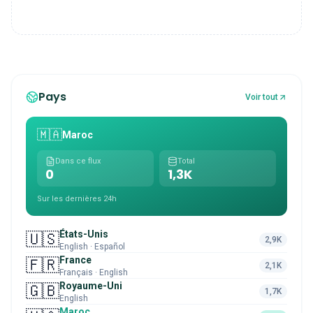
Pays
Voir tout
🇲🇦
Maroc
Dans ce flux
Total
0
1,3K
Sur les dernières 24h
États-Unis
🇺🇸
2,9K
English · Español
France
🇫🇷
2,1K
Français · English
Royaume-Uni
🇬🇧
1,7K
English
Maroc