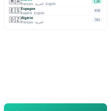
🇲🇦
1,3K
Français · العربية · English
Espagne
🇪🇸
918
Español · English
Algérie
🇩🇿
742
Français · العربية