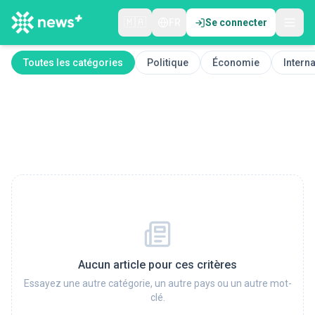
🇲🇦
FR
Se connecter
Toutes les catégories
Politique
Économie
Interna
Aucun article pour ces critères
Essayez une autre catégorie, un autre pays ou un autre mot-
clé.