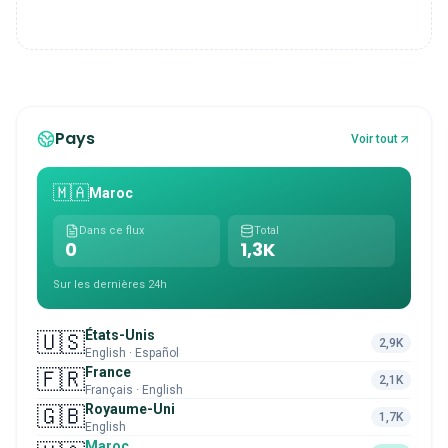
Pays
Voir tout
🇲🇦
Maroc
Dans ce flux
Total
0
1,3K
Sur les dernières 24h
États-Unis
🇺🇸
2,9K
English · Español
France
🇫🇷
2,1K
Français · English
Royaume-Uni
🇬🇧
1,7K
English
Maroc