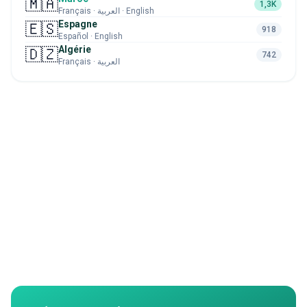
🇲🇦
1,3K
Français · العربية · English
Espagne
🇪🇸
918
Español · English
Algérie
🇩🇿
742
Français · العربية