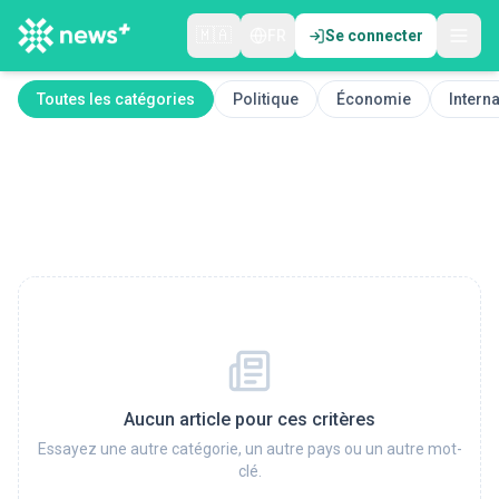
🇲🇦
FR
Se connecter
Toutes les catégories
Politique
Économie
Interna
Aucun article pour ces critères
Essayez une autre catégorie, un autre pays ou un autre mot-
clé.