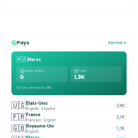
Pays
Voir tout
🇲🇦
Maroc
Dans ce flux
Total
0
1,3K
Sur les dernières 24h
États-Unis
🇺🇸
2,9K
English · Español
France
🇫🇷
2,1K
Français · English
Royaume-Uni
🇬🇧
1,7K
English
Maroc