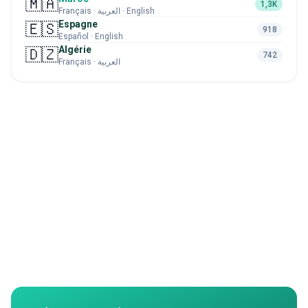
🇲🇦
1,3K
Français · العربية · English
Espagne
🇪🇸
918
Español · English
Algérie
🇩🇿
742
Français · العربية