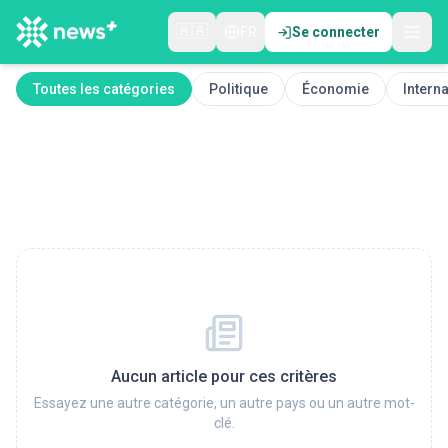
🇲🇦
FR
Se connecter
Toutes les catégories
Politique
Économie
Interna
Aucun article pour ces critères
Essayez une autre catégorie, un autre pays ou un autre mot-
clé.