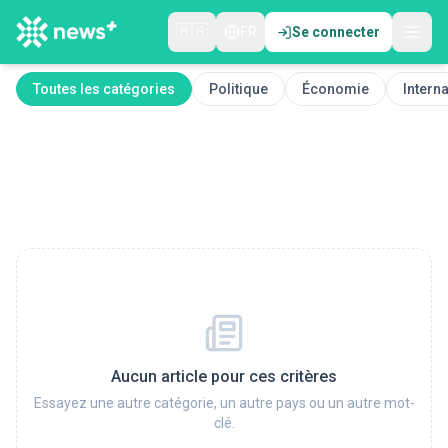
🇲🇦
FR
Se connecter
Toutes les catégories
Politique
Économie
Interna
Aucun article pour ces critères
Essayez une autre catégorie, un autre pays ou un autre mot-
clé.