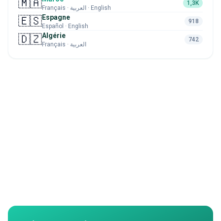
🇲🇦
1,3K
Français · العربية · English
Espagne
🇪🇸
918
Español · English
Algérie
🇩🇿
742
Français · العربية