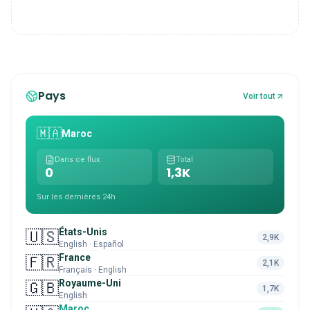
Pays
Voir tout
🇲🇦
Maroc
Dans ce flux
Total
0
1,3K
Sur les dernières 24h
États-Unis
🇺🇸
2,9K
English · Español
France
🇫🇷
2,1K
Français · English
Royaume-Uni
🇬🇧
1,7K
English
Maroc