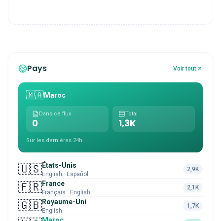
Pays
Voir tout
🇲🇦
Maroc
Dans ce flux
Total
0
1,3K
Sur les dernières 24h
États-Unis
🇺🇸
2,9K
English · Español
France
🇫🇷
2,1K
Français · English
Royaume-Uni
🇬🇧
1,7K
English
Maroc