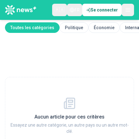
🇲🇦
FR
Se connecter
Toutes les catégories
Politique
Économie
Interna
Aucun article pour ces critères
Essayez une autre catégorie, un autre pays ou un autre mot-
clé.