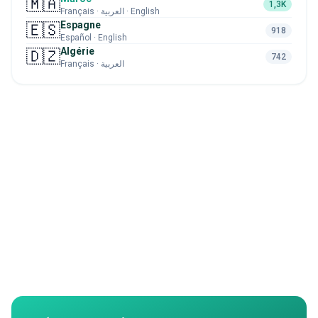
🇲🇦
1,3K
Français · العربية · English
Espagne
🇪🇸
918
Español · English
Algérie
🇩🇿
742
Français · العربية