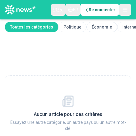
🇲🇦
FR
Se connecter
Toutes les catégories
Politique
Économie
Interna
Aucun article pour ces critères
Essayez une autre catégorie, un autre pays ou un autre mot-
clé.