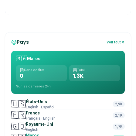
Pays
Voir tout
🇲🇦
Maroc
Dans ce flux
Total
0
1,3K
Sur les dernières 24h
États-Unis
🇺🇸
2,9K
English · Español
France
🇫🇷
2,1K
Français · English
Royaume-Uni
🇬🇧
1,7K
English
Maroc