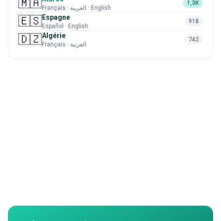
🇲🇦
1,3K
Français · العربية · English
Espagne
🇪🇸
918
Español · English
Algérie
🇩🇿
742
Français · العربية