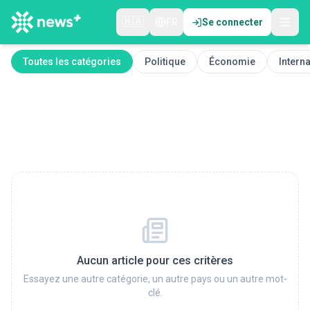
🇲🇦
FR
Se connecter
Toutes les catégories
Politique
Économie
Interna
Aucun article pour ces critères
Essayez une autre catégorie, un autre pays ou un autre mot-
clé.