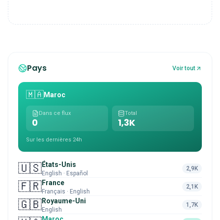
Pays
Voir tout
🇲🇦
Maroc
Dans ce flux
Total
0
1,3K
Sur les dernières 24h
États-Unis
🇺🇸
2,9K
English · Español
France
🇫🇷
2,1K
Français · English
Royaume-Uni
🇬🇧
1,7K
English
Maroc