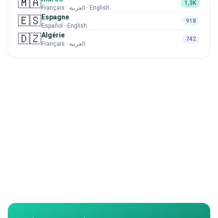
🇲🇦
1,3K
Français · العربية · English
Espagne
🇪🇸
918
Español · English
Algérie
🇩🇿
742
Français · العربية