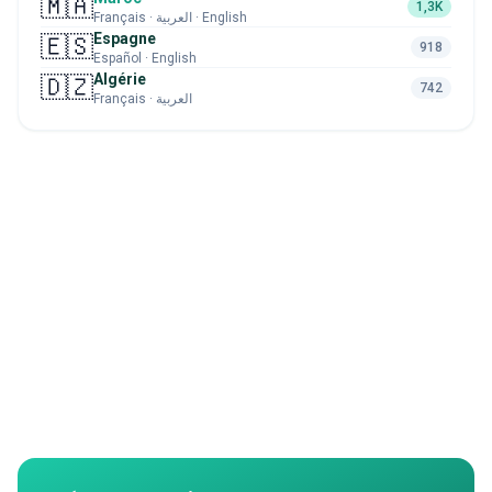
🇲🇦
1,3K
Français · العربية · English
Espagne
🇪🇸
918
Español · English
Algérie
🇩🇿
742
Français · العربية