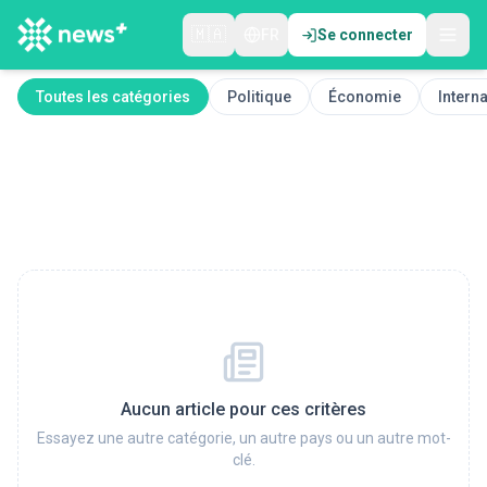
🇲🇦
FR
Se connecter
Toutes les catégories
Politique
Économie
Interna
Aucun article pour ces critères
Essayez une autre catégorie, un autre pays ou un autre mot-
clé.