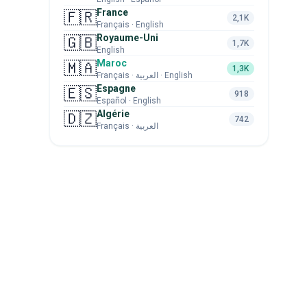
France
🇫🇷
2,1K
Français · English
Royaume-Uni
🇬🇧
1,7K
English
Maroc
🇲🇦
1,3K
Français · العربية · English
Espagne
🇪🇸
918
Español · English
Algérie
🇩🇿
742
Français · العربية