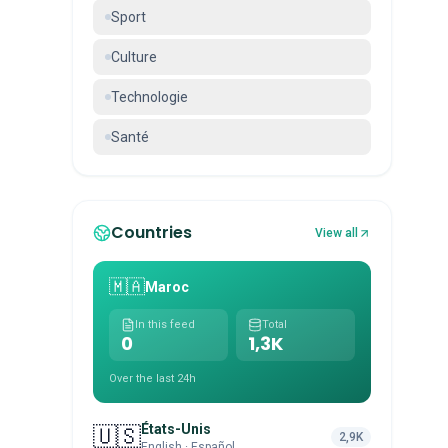
Sport
Culture
Technologie
Santé
Countries
View all
🇲🇦
Maroc
In this feed
Total
0
1,3K
Over the last 24h
États-Unis
🇺🇸
2,9K
English · Español