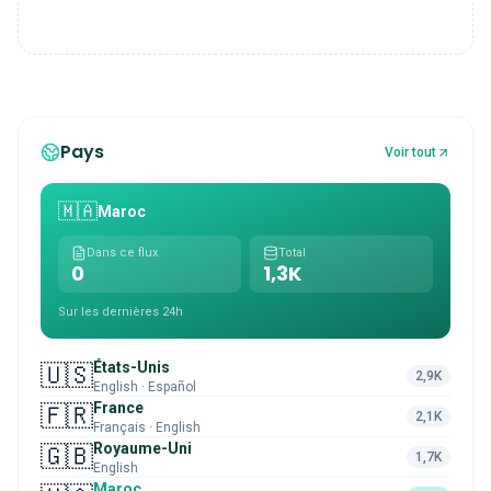
Pays
Voir tout
🇲🇦
Maroc
Dans ce flux
Total
0
1,3K
Sur les dernières 24h
États-Unis
🇺🇸
2,9K
English · Español
France
🇫🇷
2,1K
Français · English
Royaume-Uni
🇬🇧
1,7K
English
Maroc