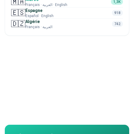
🇲🇦
1,3K
Français · العربية · English
Espagne
🇪🇸
918
Español · English
Algérie
🇩🇿
742
Français · العربية