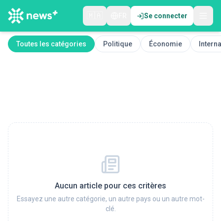
🇲🇦
FR
Se connecter
Toutes les catégories
Politique
Économie
Interna
Aucun article pour ces critères
Essayez une autre catégorie, un autre pays ou un autre mot-
clé.