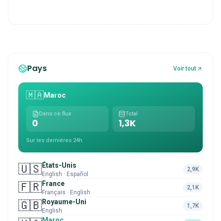
Pays
Voir tout
🇲🇦
Maroc
Dans ce flux
Total
0
1,3K
Sur les dernières 24h
États-Unis
🇺🇸
2,9K
English · Español
France
🇫🇷
2,1K
Français · English
Royaume-Uni
🇬🇧
1,7K
English
Maroc