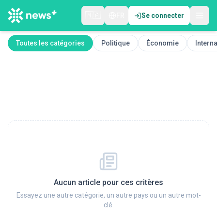
🇲🇦
FR
Se connecter
Toutes les catégories
Politique
Économie
Interna
Aucun article pour ces critères
Essayez une autre catégorie, un autre pays ou un autre mot-
clé.