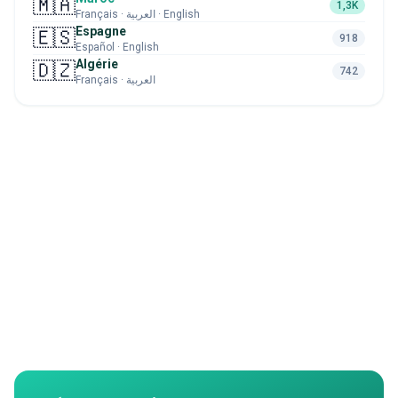
🇲🇦
1,3K
Français · العربية · English
Espagne
🇪🇸
918
Español · English
Algérie
🇩🇿
742
Français · العربية