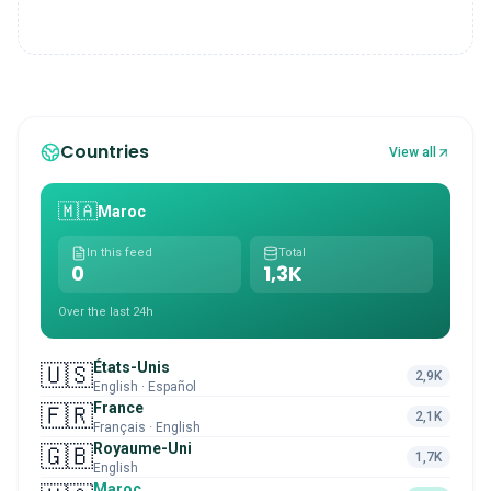
Countries
View all
🇲🇦
Maroc
In this feed
Total
0
1,3K
Over the last 24h
États-Unis
🇺🇸
2,9K
English · Español
France
🇫🇷
2,1K
Français · English
Royaume-Uni
🇬🇧
1,7K
English
Maroc