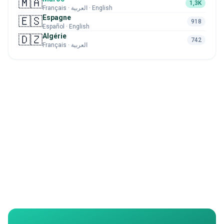
🇲🇦
1,3K
Français · العربية · English
Espagne
🇪🇸
918
Español · English
Algérie
🇩🇿
742
Français · العربية