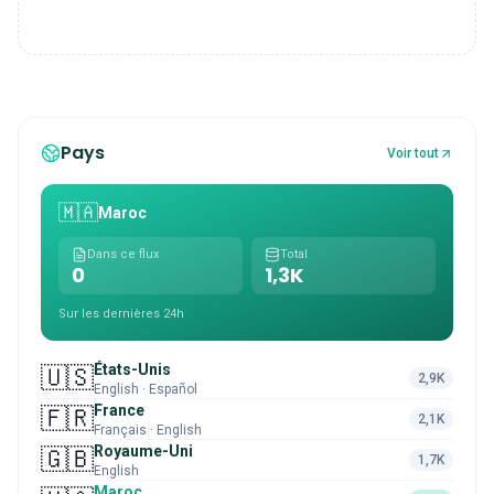
Pays
Voir tout
🇲🇦
Maroc
Dans ce flux
Total
0
1,3K
Sur les dernières 24h
États-Unis
🇺🇸
2,9K
English · Español
France
🇫🇷
2,1K
Français · English
Royaume-Uni
🇬🇧
1,7K
English
Maroc