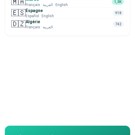
🇲🇦
1,3K
Français · العربية · English
Espagne
🇪🇸
918
Español · English
Algérie
🇩🇿
742
Français · العربية