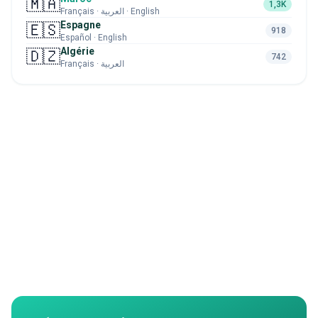
🇲🇦
1,3K
Français · العربية · English
Espagne
🇪🇸
918
Español · English
Algérie
🇩🇿
742
Français · العربية