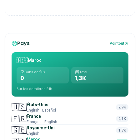
Pays
Voir tout
🇲🇦
Maroc
Dans ce flux
Total
0
1,3K
Sur les dernières 24h
États-Unis
🇺🇸
2,9K
English · Español
France
🇫🇷
2,1K
Français · English
Royaume-Uni
🇬🇧
1,7K
English
Maroc