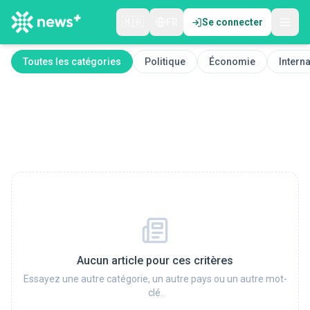
🇲🇦
FR
Se connecter
Toutes les catégories
Politique
Économie
Interna
Aucun article pour ces critères
Essayez une autre catégorie, un autre pays ou un autre mot-
clé.