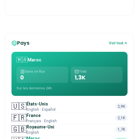
Pays
Voir tout
🇲🇦
Maroc
Dans ce flux
Total
0
1,3K
Sur les dernières 24h
États-Unis
🇺🇸
2,9K
English · Español
France
🇫🇷
2,1K
Français · English
Royaume-Uni
🇬🇧
1,7K
English
Maroc