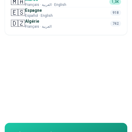
🇲🇦
1,3K
Français · العربية · English
Espagne
🇪🇸
918
Español · English
Algérie
🇩🇿
742
Français · العربية