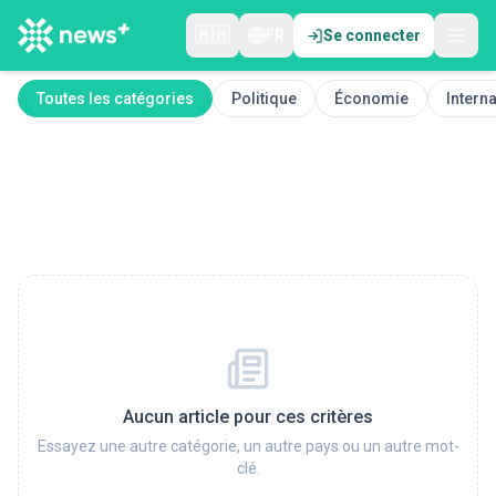
🇲🇦
FR
Se connecter
Toutes les catégories
Politique
Économie
Interna
Aucun article pour ces critères
Essayez une autre catégorie, un autre pays ou un autre mot-
clé.