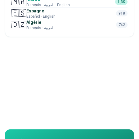
🇲🇦
1,3K
Français · العربية · English
Espagne
🇪🇸
918
Español · English
Algérie
🇩🇿
742
Français · العربية