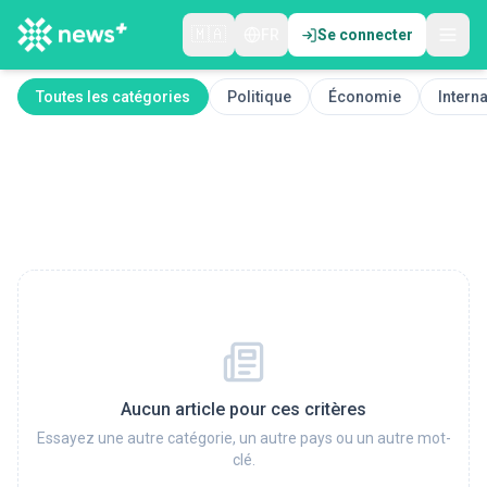
🇲🇦
FR
Se connecter
Toutes les catégories
Politique
Économie
Interna
Aucun article pour ces critères
Essayez une autre catégorie, un autre pays ou un autre mot-
clé.