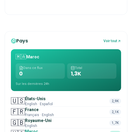
Pays
Voir tout
🇲🇦
Maroc
Dans ce flux
Total
0
1,3K
Sur les dernières 24h
États-Unis
🇺🇸
2,9K
English · Español
France
🇫🇷
2,1K
Français · English
Royaume-Uni
🇬🇧
1,7K
English
Maroc