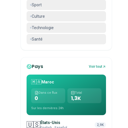
Sport
Culture
Technologie
Santé
Pays
Voir tout
🇲🇦
Maroc
Dans ce flux
Total
0
1,3K
Sur les dernières 24h
États-Unis
🇺🇸
2,9K
English · Español