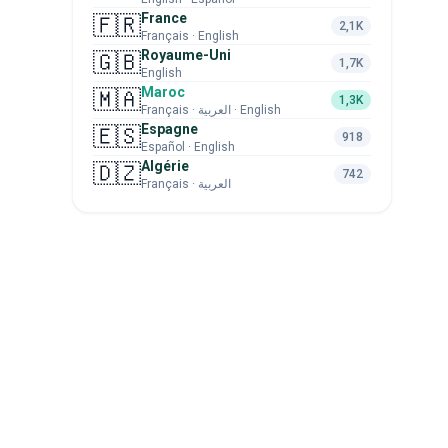
France
🇫🇷
2,1K
Français · English
Royaume-Uni
🇬🇧
1,7K
English
Maroc
🇲🇦
1,3K
Français · العربية · English
Espagne
🇪🇸
918
Español · English
Algérie
🇩🇿
742
Français · العربية