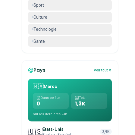
Sport
Culture
Technologie
Santé
Pays
Voir tout
🇲🇦
Maroc
Dans ce flux
Total
0
1,3K
Sur les dernières 24h
États-Unis
🇺🇸
2,9K
English · Español