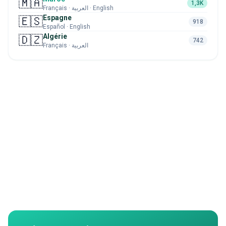
🇲🇦
1,3K
Français · العربية · English
Espagne
🇪🇸
918
Español · English
Algérie
🇩🇿
742
Français · العربية