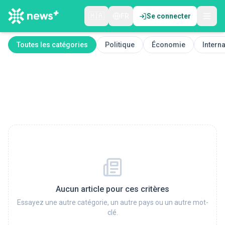
🇲🇦
FR
Se connecter
Toutes les catégories
Politique
Économie
Interna
Aucun article pour ces critères
Essayez une autre catégorie, un autre pays ou un autre mot-
clé.