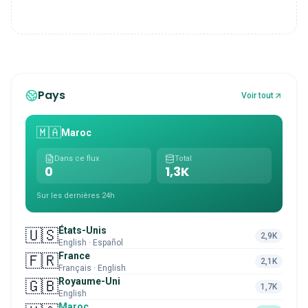
Pays
Voir tout
🇲🇦
Maroc
Dans ce flux
Total
0
1,3K
Sur les dernières 24h
États-Unis
🇺🇸
2,9K
English · Español
France
🇫🇷
2,1K
Français · English
Royaume-Uni
🇬🇧
1,7K
English
Maroc