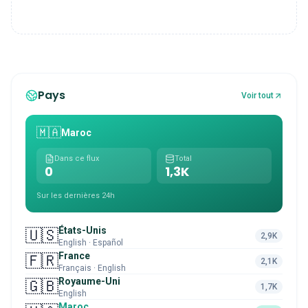
Pays
Voir tout
🇲🇦
Maroc
Dans ce flux
Total
0
1,3K
Sur les dernières 24h
États-Unis
🇺🇸
2,9K
English · Español
France
🇫🇷
2,1K
Français · English
Royaume-Uni
🇬🇧
1,7K
English
Maroc