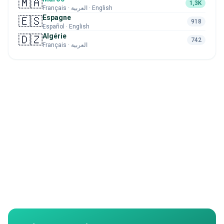
🇲🇦
1,3K
Français · العربية · English
Espagne
🇪🇸
918
Español · English
Algérie
🇩🇿
742
Français · العربية