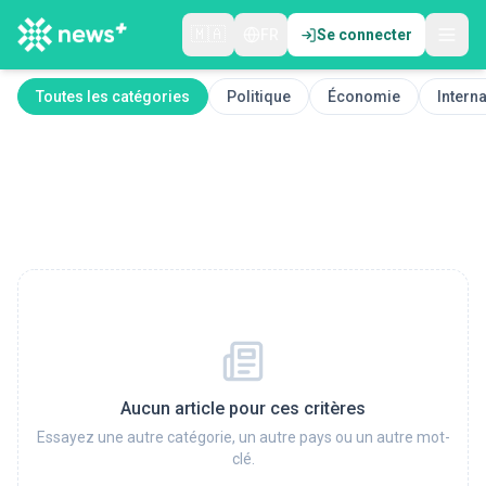
🇲🇦
FR
Se connecter
Toutes les catégories
Politique
Économie
Interna
Aucun article pour ces critères
Essayez une autre catégorie, un autre pays ou un autre mot-
clé.