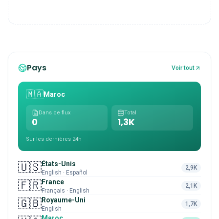
Pays
Voir tout
🇲🇦
Maroc
Dans ce flux
Total
0
1,3K
Sur les dernières 24h
États-Unis
🇺🇸
2,9K
English · Español
France
🇫🇷
2,1K
Français · English
Royaume-Uni
🇬🇧
1,7K
English
Maroc