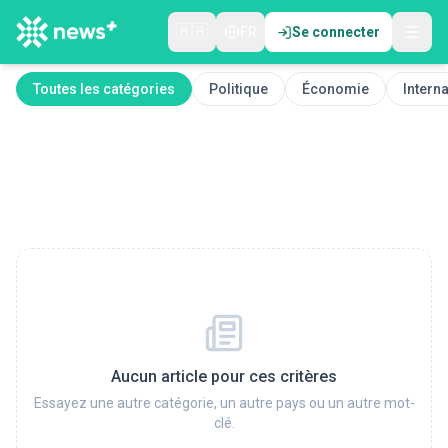
🇲🇦
FR
Se connecter
Toutes les catégories
Politique
Économie
Interna
Aucun article pour ces critères
Essayez une autre catégorie, un autre pays ou un autre mot-
clé.