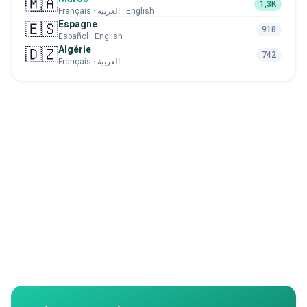
🇲🇦
1,3K
Français · العربية · English
Espagne
🇪🇸
918
Español · English
Algérie
🇩🇿
742
Français · العربية