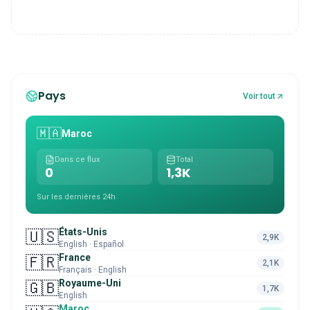
Pays
Voir tout
🇲🇦
Maroc
Dans ce flux
Total
0
1,3K
Sur les dernières 24h
États-Unis
🇺🇸
2,9K
English · Español
France
🇫🇷
2,1K
Français · English
Royaume-Uni
🇬🇧
1,7K
English
Maroc