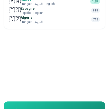
🇲🇦
1,3K
Français · العربية · English
Espagne
🇪🇸
918
Español · English
Algérie
🇩🇿
742
Français · العربية