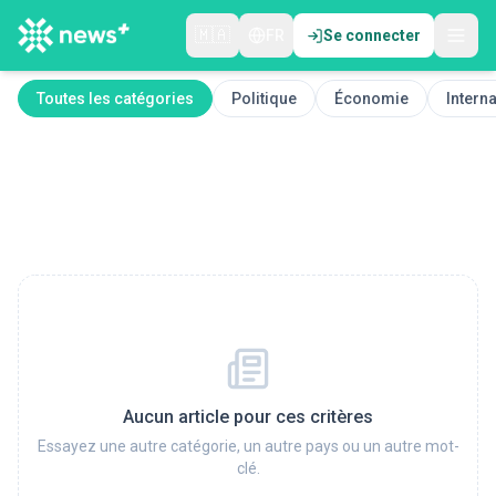
🇲🇦
FR
Se connecter
Toutes les catégories
Politique
Économie
Interna
Aucun article pour ces critères
Essayez une autre catégorie, un autre pays ou un autre mot-
clé.