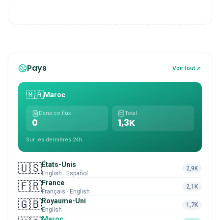
Pays
Voir tout
🇲🇦
Maroc
Dans ce flux
Total
0
1,3K
Sur les dernières 24h
États-Unis
🇺🇸
2,9K
English · Español
France
🇫🇷
2,1K
Français · English
Royaume-Uni
🇬🇧
1,7K
English
Maroc