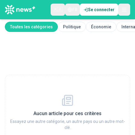
🇲🇦
FR
Se connecter
Toutes les catégories
Politique
Économie
Interna
Aucun article pour ces critères
Essayez une autre catégorie, un autre pays ou un autre mot-
clé.