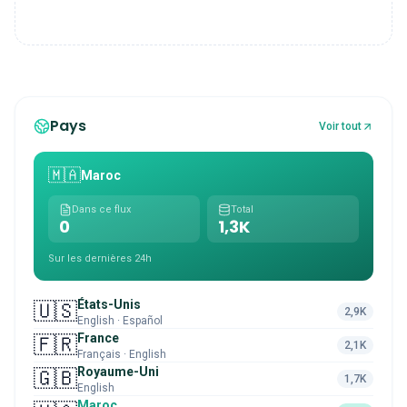
Pays
Voir tout
🇲🇦
Maroc
Dans ce flux
Total
0
1,3K
Sur les dernières 24h
États-Unis
🇺🇸
2,9K
English · Español
France
🇫🇷
2,1K
Français · English
Royaume-Uni
🇬🇧
1,7K
English
Maroc