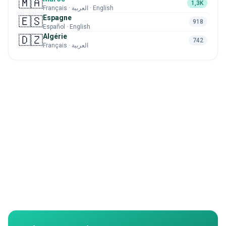
🇲🇦
1,3K
Français · العربية · English
Espagne
🇪🇸
918
Español · English
Algérie
🇩🇿
742
Français · العربية