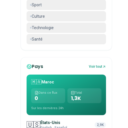
Sport
Culture
Technologie
Santé
Pays
Voir tout
🇲🇦
Maroc
Dans ce flux
Total
0
1,3K
Sur les dernières 24h
États-Unis
🇺🇸
2,9K
English · Español