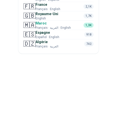
France
🇫🇷
2,1K
Français · English
Royaume-Uni
🇬🇧
1,7K
English
Maroc
🇲🇦
1,3K
Français · العربية · English
Espagne
🇪🇸
918
Español · English
Algérie
🇩🇿
742
Français · العربية