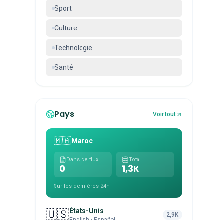
Sport
Culture
Technologie
Santé
Pays
Voir tout
🇲🇦
Maroc
Dans ce flux
Total
0
1,3K
Sur les dernières 24h
États-Unis
🇺🇸
2,9K
English · Español