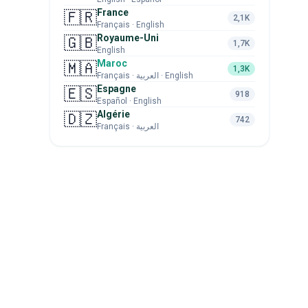
France
🇫🇷
2,1K
Français · English
Royaume-Uni
🇬🇧
1,7K
English
Maroc
🇲🇦
1,3K
Français · العربية · English
Espagne
🇪🇸
918
Español · English
Algérie
🇩🇿
742
Français · العربية