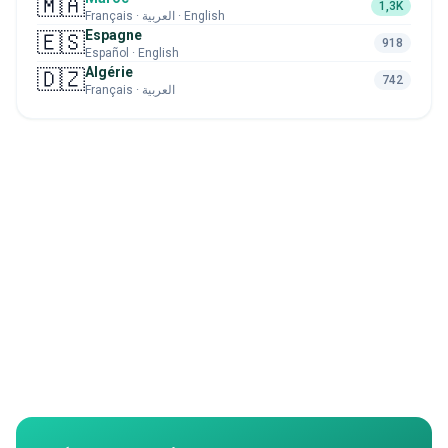
🇲🇦
1,3K
Français · العربية · English
Espagne
🇪🇸
918
Español · English
Algérie
🇩🇿
742
Français · العربية