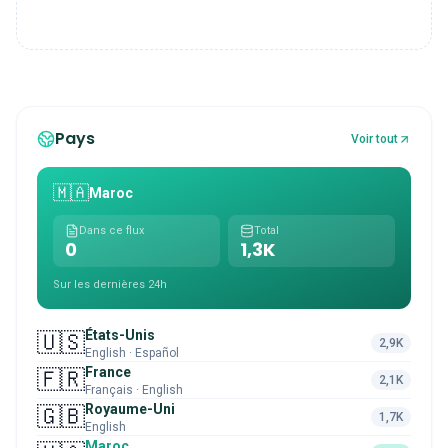
Pays
Voir tout
🇲🇦
Maroc
Dans ce flux
Total
0
1,3K
Sur les dernières 24h
États-Unis
🇺🇸
2,9K
English · Español
France
🇫🇷
2,1K
Français · English
Royaume-Uni
🇬🇧
1,7K
English
Maroc