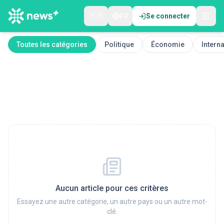
🇲🇦
FR
Se connecter
Toutes les catégories
Politique
Économie
Interna
Aucun article pour ces critères
Essayez une autre catégorie, un autre pays ou un autre mot-
clé.