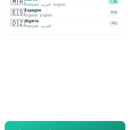
🇲🇦
1,3K
Français · العربية · English
Espagne
🇪🇸
918
Español · English
Algérie
🇩🇿
742
Français · العربية