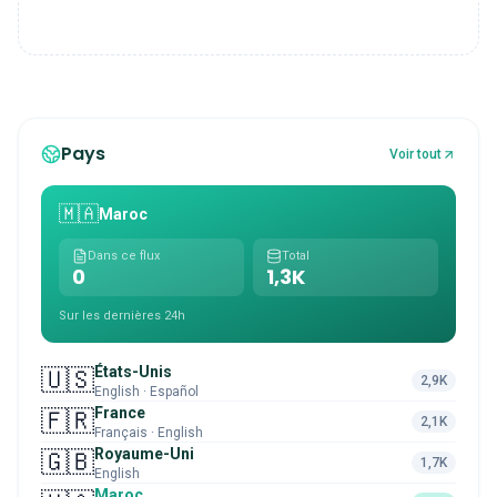
Pays
Voir tout
🇲🇦
Maroc
Dans ce flux
Total
0
1,3K
Sur les dernières 24h
États-Unis
🇺🇸
2,9K
English · Español
France
🇫🇷
2,1K
Français · English
Royaume-Uni
🇬🇧
1,7K
English
Maroc