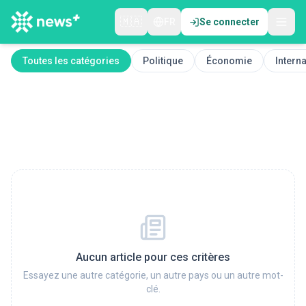
🇲🇦
FR
Se connecter
Toutes les catégories
Politique
Économie
Interna
Aucun article pour ces critères
Essayez une autre catégorie, un autre pays ou un autre mot-
clé.