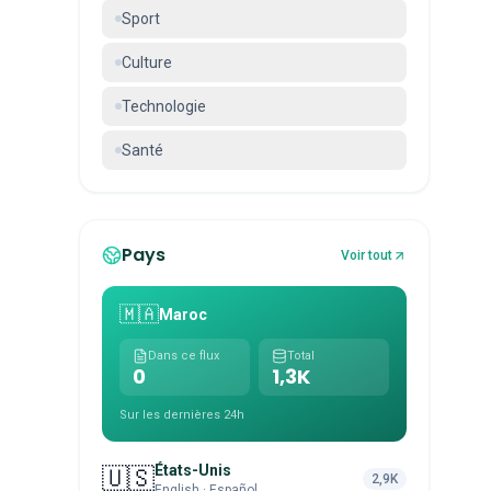
Sport
Culture
Technologie
Santé
Pays
Voir tout
🇲🇦
Maroc
Dans ce flux
Total
0
1,3K
Sur les dernières 24h
États-Unis
🇺🇸
2,9K
English · Español