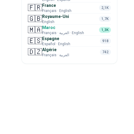
France
🇫🇷
2,1K
Français · English
Royaume-Uni
🇬🇧
1,7K
English
Maroc
🇲🇦
1,3K
Français · العربية · English
Espagne
🇪🇸
918
Español · English
Algérie
🇩🇿
742
Français · العربية