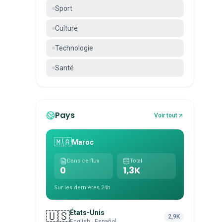
Sport
Culture
Technologie
Santé
Pays
Voir tout
🇲🇦
Maroc
Dans ce flux
Total
0
1,3K
Sur les dernières 24h
États-Unis
🇺🇸
2,9K
English · Español