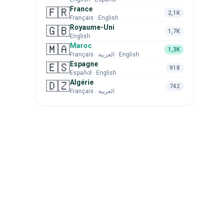
France
🇫🇷
2,1K
Français · English
Royaume-Uni
🇬🇧
1,7K
English
Maroc
🇲🇦
1,3K
Français · العربية · English
Espagne
🇪🇸
918
Español · English
Algérie
🇩🇿
742
Français · العربية