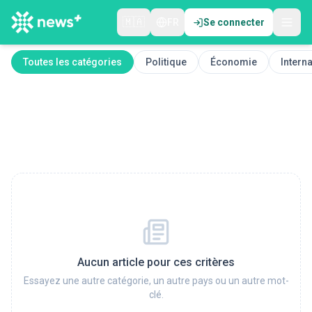
🇲🇦
FR
Se connecter
Toutes les catégories
Politique
Économie
Interna
Aucun article pour ces critères
Essayez une autre catégorie, un autre pays ou un autre mot-
clé.