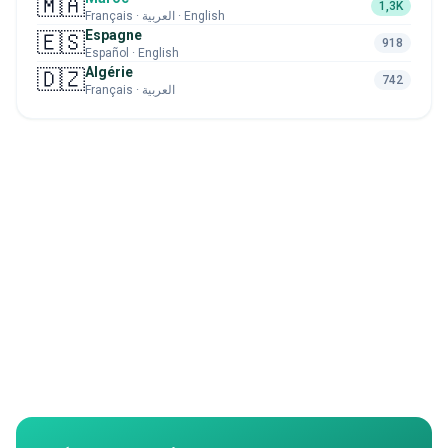
🇲🇦
1,3K
Français · العربية · English
Espagne
🇪🇸
918
Español · English
Algérie
🇩🇿
742
Français · العربية