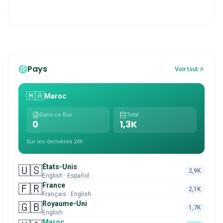
Pays
Voir tout
🇲🇦
Maroc
Dans ce flux
Total
0
1,3K
Sur les dernières 24h
États-Unis
🇺🇸
2,9K
English · Español
France
🇫🇷
2,1K
Français · English
Royaume-Uni
🇬🇧
1,7K
English
Maroc