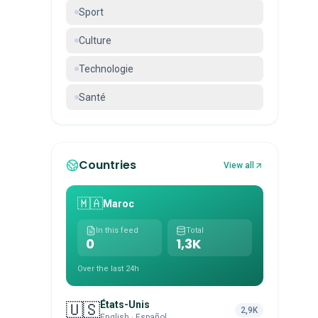
Sport
Culture
Technologie
Santé
Countries
View all
🇲🇦
Maroc
In this feed
Total
0
1,3K
Over the last 24h
États-Unis
🇺🇸
2,9K
English · Español