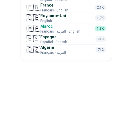
France
🇫🇷
2,1K
Français · English
Royaume-Uni
🇬🇧
1,7K
English
Maroc
🇲🇦
1,3K
Français · العربية · English
Espagne
🇪🇸
918
Español · English
Algérie
🇩🇿
742
Français · العربية