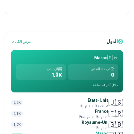
الدول
عرض الكل
🇲🇦
Maroc
في هذا التدفق
الإجمالي
1,3K
0
خلال آخر 24 ساعة
États-Unis
🇺🇸
2,9K
English · Español
France
🇫🇷
2,1K
Français · English
Royaume-Uni
🇬🇧
1,7K
English
Maroc