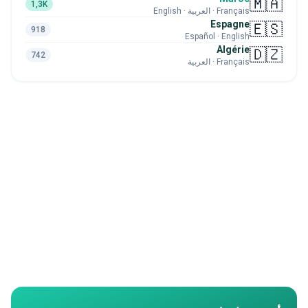
🇲🇦
1,3K
Français · العربية · English
Espagne
🇪🇸
918
Español · English
Algérie
🇩🇿
742
Français · العربية