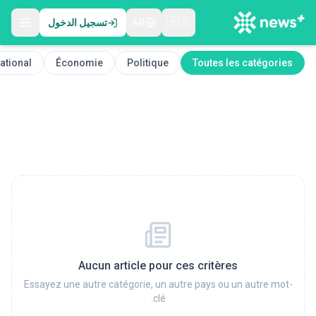
🇲🇦
AR
تسجيل الدخول
national
Économie
Politique
Toutes les catégories
Aucun article pour ces critères
Essayez une autre catégorie, un autre pays ou un autre mot-
clé.