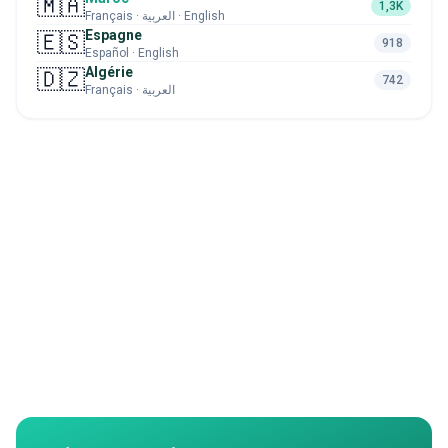
🇲🇦
1,3K
Français · العربية · English
Espagne
🇪🇸
918
Español · English
Algérie
🇩🇿
742
Français · العربية