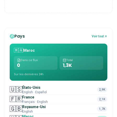
Pays
Voir tout
🇲🇦
Maroc
Dans ce flux
Total
0
1,3K
Sur les dernières 24h
États-Unis
🇺🇸
2,9K
English · Español
France
🇫🇷
2,1K
Français · English
Royaume-Uni
🇬🇧
1,7K
English
Maroc