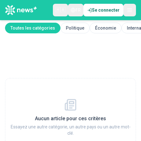
🇲🇦
FR
Se connecter
Toutes les catégories
Politique
Économie
Interna
Aucun article pour ces critères
Essayez une autre catégorie, un autre pays ou un autre mot-
clé.