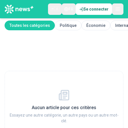
🇲🇦
FR
Se connecter
Toutes les catégories
Politique
Économie
Interna
Aucun article pour ces critères
Essayez une autre catégorie, un autre pays ou un autre mot-
clé.