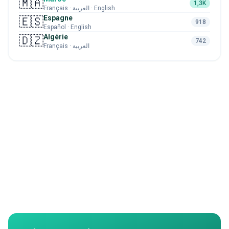
🇲🇦
1,3K
Français · العربية · English
Espagne
🇪🇸
918
Español · English
Algérie
🇩🇿
742
Français · العربية