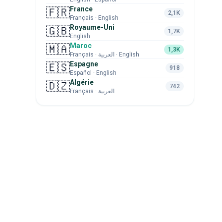
France
🇫🇷
2,1K
Français · English
Royaume-Uni
🇬🇧
1,7K
English
Maroc
🇲🇦
1,3K
Français · العربية · English
Espagne
🇪🇸
918
Español · English
Algérie
🇩🇿
742
Français · العربية