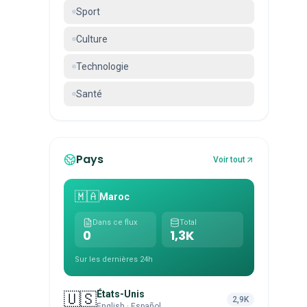
Sport
Culture
Technologie
Santé
Pays
Voir tout
🇲🇦
Maroc
Dans ce flux
Total
0
1,3K
Sur les dernières 24h
États-Unis
🇺🇸
2,9K
English · Español