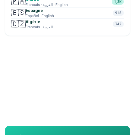
🇲🇦
1,3K
Français · العربية · English
Espagne
🇪🇸
918
Español · English
Algérie
🇩🇿
742
Français · العربية