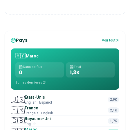
Pays
Voir tout
🇲🇦
Maroc
Dans ce flux
Total
0
1,3K
Sur les dernières 24h
États-Unis
🇺🇸
2,9K
English · Español
France
🇫🇷
2,1K
Français · English
Royaume-Uni
🇬🇧
1,7K
English
Maroc