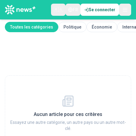
🇲🇦
FR
Se connecter
Toutes les catégories
Politique
Économie
Interna
Aucun article pour ces critères
Essayez une autre catégorie, un autre pays ou un autre mot-
clé.